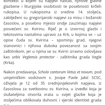
kontekst u kojem su napjevi nastali, njihove glavne
glazbene i liturgijske osobitosti te posebnosti krčkih
rukopisa. U rukopisima iz sredine 14. stoljeća,
zabilježeni su gregorijanski napjevi za misu i božanski
časoslov, a posebno mjesto ondje zauzimaju napjevi
posvećeni sv. Kvirinu. Riječ je o izvornoj glazbi i
tekstovima nastalima upravo za Krk, u kojima se – uz
opise čuda sv. Kvirina – spominju grad, njegovi
stanovnici i njihova duboka povezanost sa svojim
zaštitnikom, jer u njima se sv. Kvirin izravno oslovljava
kao
urbis Veglensis protector -
zaštitnika grada Vegle
(Krka).
Nakon predavanja,
Schola cantorum Vetus et novum
, pod
umjetničkim vodstvom s. Josipe Pavle Jakić SCSC,
oživjela je 12 od 35 srednjovjekovnih napjeva, iz
časoslova za svetkovinu sv. Kvirina, u izvedbi koja je
slušateljima otvorila vrata u svijet glazbe koja je
stoljećima oblikovala duhovni i vjerski identitet grada