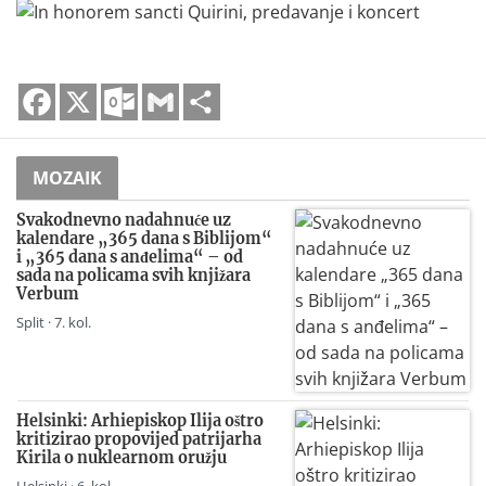
Facebook
X
Outlook.com
Gmail
Share
MOZAIK
Svakodnevno nadahnuće uz
kalendare „365 dana s Biblijom“
i „365 dana s anđelima“ – od
sada na policama svih knjižara
Verbum
Split · 7. kol.
Helsinki: Arhiepiskop Ilija oštro
kritizirao propovijed patrijarha
Kirila o nuklearnom oružju