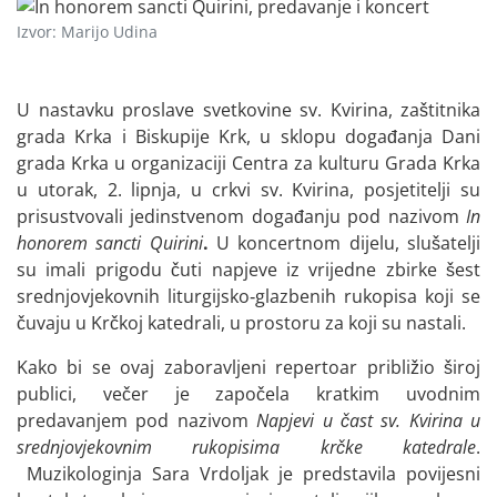
Izvor: Marijo Udina
U nastavku proslave svetkovine sv. Kvirina, zaštitnika
grada Krka i Biskupije Krk, u sklopu događanja Dani
grada Krka u organizaciji Centra za kulturu Grada Krka
u utorak, 2. lipnja, u crkvi sv. Kvirina, posjetitelji su
prisustvovali jedinstvenom događanju pod nazivom
In
honorem sancti Quirini
.
U koncertnom dijelu, slušatelji
su imali prigodu čuti napjeve iz vrijedne zbirke šest
srednjovjekovnih liturgijsko‑glazbenih rukopisa koji se
čuvaju u Krčkoj katedrali, u prostoru za koji su nastali.
Kako bi se ovaj zaboravljeni repertoar približio široj
publici, večer je započela kratkim uvodnim
predavanjem pod nazivom
Napjevi u čast sv. Kvirina u
srednjovjekovnim rukopisima krčke katedrale
.
Muzikologinja Sara Vrdoljak je predstavila povijesni