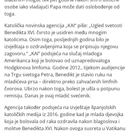
osobe iako vladajući Papa može dati oslobođenje od
toga.
Katolička novinska agencija „KAI“ piše: „Ugled svetosti
Benedikta XVI. čvrsto je usidren među mnogim
katolicima. Osim toga, posljednjih godina bilo je
izvještaja o ozdravljenjima koja se pripisuju njegovu
zagovoru.“ „KAI“ podsjeća na slučaj mladoga
Amerikanca koji je bolovao od uznapredovaloga
Hodgkinova limfoma. Godine 2012., tijekom audijencije
na Trgu svetoga Petra, Benedikt je stavio ruku na
mladićeva prsa – direktno preko zahvaćenih limfnih
čvorova. Ubrzo nakon toga, bolest je ušla u potpunu
remisiju. Danas je ovaj mladić svećenik.
Agencija također podsjeća na izvještaje španjolskih
katoličkih medija iz 2016. godine kad je mlada djevojka
koja je bolovala od raka ozdravila nakon blagoslova i
molitve Benedikta XVI. Nakon ovoga susreta u Vatikanu