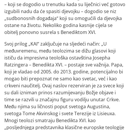
– koji se dogodio u trenutku kada su liječnici već gotovo
izgubili nadu da će spasiti djevojku – dogodio se niz
„sudbonosnih događaja“ koji su omogućili da djevojka
ostane na životu. Nekoliko godina kasnije cijela se
obitelj ponovno susrela s Benediktom XVI.
Svoj prilog „KAI“ zaključuje na sljedeći način: „U
međuvremenu, među teolozima se dižu glasovi koji
ističu da impresivna teološka ostavština Josepha
Ratzingera – Benedikta XVI. – postaje sve važnija. Papa,
koji je vladao od 2005. do 2013. godine, potencijalno bi
mogao biti prepoznat ne samo kao svetac, već i kao
crkveni naučitelj. Ovaj naslov rezerviran je za svece koji
su dali izniman prinos razumijevanju Božje objave i
time se razvili u značajnu figuru vodilju unutar Crkve.
Među njima su ličnosti poput svetoga Augustina,
svetoga Tome Akvinskog i svete Terezije iz Lisieuxa.
Mnogi teolozi smatraju Benedikta XVI. kao
„posljednjega predstavnika klasične europske teologije