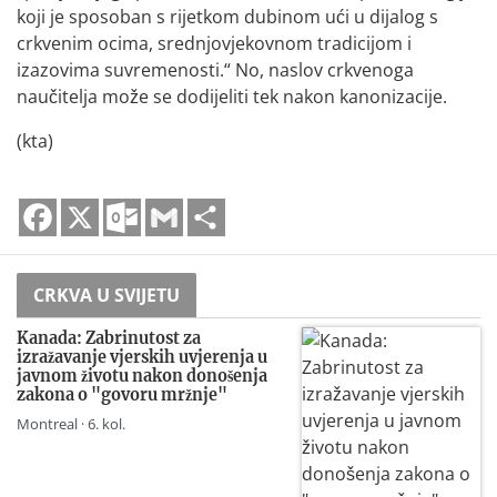
koji je sposoban s rijetkom dubinom ući u dijalog s
crkvenim ocima, srednjovjekovnom tradicijom i
izazovima suvremenosti.“ No, naslov crkvenoga
naučitelja može se dodijeliti tek nakon kanonizacije.
(kta)
Facebook
X
Outlook.com
Gmail
Share
CRKVA U SVIJETU
Kanada: Zabrinutost za
izražavanje vjerskih uvjerenja u
javnom životu nakon donošenja
zakona o "govoru mržnje"
Montreal · 6. kol.