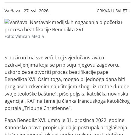
Varšava · 27. svi. 2026.
CRKVA U SVIJETU
Foto: Vatican Media
S obzirom na sve veći broj svjedočanstava o
ozdravljenjima koja se pripisuju njegovu zagovoru,
uskoro će se otvoriti proces beatifikacije pape
Benedikta XVI. Osim toga, mogao bi jednoga dana biti
proglašen crkvenim naučiteljem zbog „izuzetne dubine
svoje teološke baštine“, piše poljska katolička novinska
agencija „KAI“ na temelju članka francuskoga katoličkog
portala „Tribune Chrétienne“.
Papa Benedikt XVI. umro je 31. prosinca 2022. godine.
Kanonsko pravo propisuje da je postupak proglašenja
blaženim moguć tek pet godina nakon smrti dotične