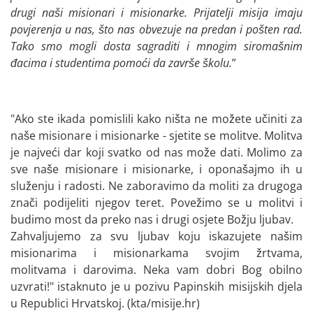
drugi naši misionari i misionarke. Prijatelji misija imaju
povjerenja u nas, što nas obvezuje na predan i pošten rad.
Tako smo mogli dosta sagraditi i mnogim siromašnim
đacima i studentima pomoći da završe školu.
”
"Ako ste ikada pomislili kako ništa ne možete učiniti za
naše misionare i misionarke - sjetite se molitve. Molitva
je najveći dar koji svatko od nas može dati. Molimo za
sve naše misionare i misionarke, i oponašajmo ih u
služenju i radosti. Ne zaboravimo da moliti za drugoga
znači podijeliti njegov teret. Povežimo se u molitvi i
budimo most da preko nas i drugi osjete Božju ljubav.
Zahvaljujemo za svu ljubav koju iskazujete našim
misionarima i misionarkama svojim žrtvama,
molitvama i darovima. Neka vam dobri Bog obilno
uzvrati!" istaknuto je u pozivu Papinskih misijskih djela
u Republici Hrvatskoj. (kta/misije.hr)