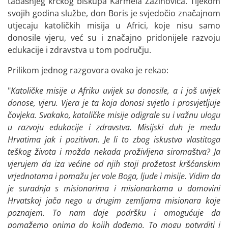
tadašnjeg krčkog biskupa Karmela Zazinovića. Tijekom
svojih godina službe, don Boris je svjedočio značajnom
utjecaju katoličkih misija u Africi, koje nisu samo
donosile vjeru, već su i značajno pridonijele razvoju
edukacije i zdravstva u tom području.
Prilikom jednog razgovora ovako je rekao:
"
Katoličke misije u Afriku uvijek su donosile, a i još uvijek
donose, vjeru. Vjera je ta koja donosi svjetlo i prosvjetljuje
čovjeka. Svakako, katoličke misije odigrale su i važnu ulogu
u razvoju edukacije i zdravstva. Misijski duh je među
Hrvatima jak i pozitivan. Je li to zbog iskustva vlastitoga
teškog života i možda nekada proživljena siromaštva? Ja
vjerujem da iza većine od njih stoji prožetost kršćanskim
vrjednotama i pomažu jer vole Boga, ljude i misije. Vidim da
je suradnja s misionarima i misionarkama u domovini
Hrvatskoj jača nego u drugim zemljama misionara koje
poznajem. To nam daje podršku i omogućuje da
pomažemo onima do kojih dođemo. To mogu potvrditi i