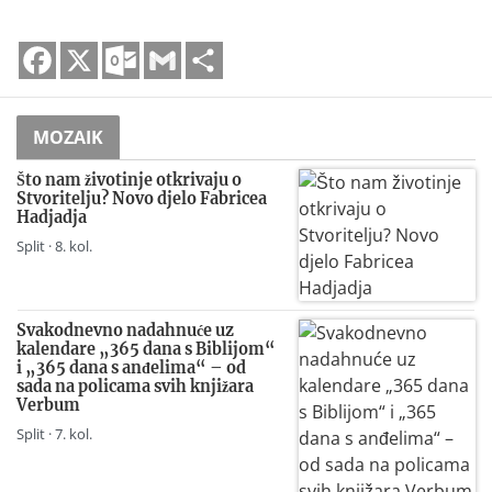
Facebook
X
Outlook.com
Gmail
Share
MOZAIK
Što nam životinje otkrivaju o
Stvoritelju? Novo djelo Fabricea
Hadjadja
Split · 8. kol.
Svakodnevno nadahnuće uz
kalendare „365 dana s Biblijom“
i „365 dana s anđelima“ – od
sada na policama svih knjižara
Verbum
Split · 7. kol.