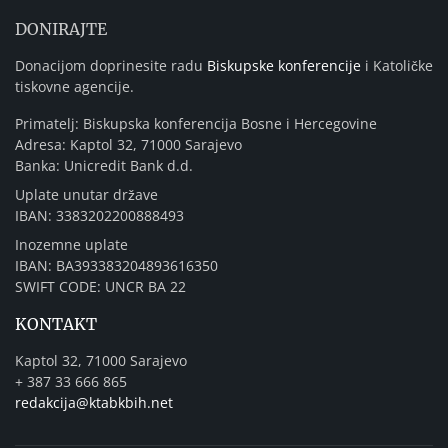
DONIRAJTE
Donacijom doprinesite radu
Biskupske konferencije
i Katoličke
tiskovne agencije.
Primatelj: Biskupska konferencija Bosne i Hercegovine
Adresa: Kaptol 32, 71000 Sarajevo
Banka: Unicredit Bank d.d.
Uplate unutar države
IBAN: 3383202200888493
Inozemne uplate
IBAN: BA393383204893616350
SWIFT CODE: UNCR BA 22
KONTAKT
Kaptol 32, 71000 Sarajevo
+ 387 33 666 865
redakcija@ktabkbih.net