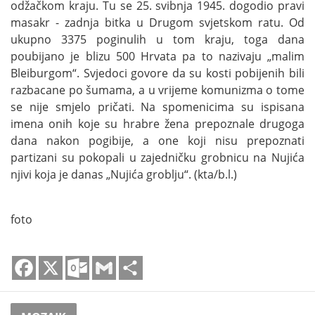
odžačkom kraju. Tu se 25. svibnja 1945. dogodio pravi
masakr - zadnja bitka u Drugom svjetskom ratu. Od
ukupno 3375 poginulih u tom kraju, toga dana
poubijano je blizu 500 Hrvata pa to nazivaju „malim
Bleiburgom“. Svjedoci govore da su kosti pobijenih bili
razbacane po šumama, a u vrijeme komunizma o tome
se nije smjelo pričati. Na spomenicima su ispisana
imena onih koje su hrabre žena prepoznale drugoga
dana nakon pogibije, a one koji nisu prepoznati
partizani su pokopali u zajedničku grobnicu na Nujića
njivi koja je danas „Nujića groblju“. (kta/b.l.)
foto
Facebook
X
Outlook.com
Gmail
Share