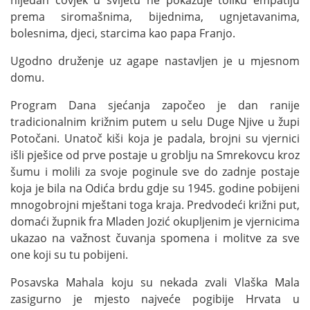
nijedan čovjek u svijetu ne pokazuje toliku empatiju
prema siromašnima, bijednima, ugnjetavanima,
bolesnima, djeci, starcima kao papa Franjo.
Ugodno druženje uz agape nastavljen je u mjesnom
domu.
Program Dana sjećanja započeo je dan ranije
tradicionalnim križnim putem u selu Duge Njive u župi
Potočani. Unatoč kiši koja je padala, brojni su vjernici
išli pješice od prve postaje u groblju na Smrekovcu kroz
šumu i molili za svoje poginule sve do zadnje postaje
koja je bila na Odića brdu gdje su 1945. godine pobijeni
mnogobrojni mještani toga kraja. Predvodeći križni put,
domaći župnik fra Mladen Jozić okupljenim je vjernicima
ukazao na važnost čuvanja spomena i molitve za sve
one koji su tu pobijeni.
Posavska Mahala koju su nekada zvali Vlaška Mala
zasigurno je mjesto najveće pogibije Hrvata u