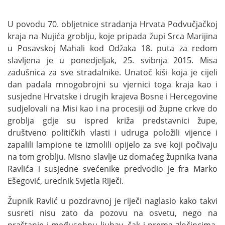
U povodu 70. obljetnice stradanja Hrvata Podvučjačkoj
kraja na Nujića groblju, koje pripada župi Srca Marijina
u Posavskoj Mahali kod Odžaka 18. puta za redom
slavljena je u ponedjeljak, 25. svibnja 2015. Misa
zadušnica za sve stradalnike. Unatoč kiši koja je cijeli
dan padala mnogobrojni su vjernici toga kraja kao i
susjedne Hrvatske i drugih krajeva Bosne i Hercegovine
sudjelovali na Misi kao i na procesiji od župne crkve do
groblja gdje su ispred križa predstavnici župe,
društveno političkih vlasti i udruga položili vijence i
zapalili lampione te izmolili opijelo za sve koji počivaju
na tom groblju. Misno slavlje uz domaćeg župnika Ivana
Ravlića i susjedne svećenike predvodio je fra Marko
Ešegović, urednik Svjetla Riječi.
Župnik Ravlić u pozdravnoj je riječi naglasio kako takvi
susreti nisu zato da pozovu na osvetu, nego na