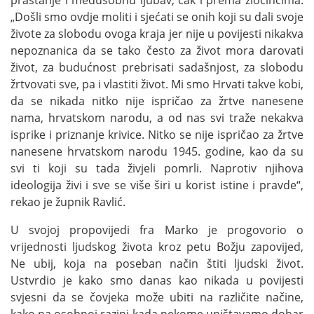
praštanje i međusobnu ljubav, čak i prema zločincima.
„Došli smo ovdje moliti i sjećati se onih koji su dali svoje
živote za slobodu ovoga kraja jer nije u povijesti nikakva
nepoznanica da se tako često za život mora darovati
život, za budućnost prebrisati sadašnjost, za slobodu
žrtvovati sve, pa i vlastiti život. Mi smo Hrvati takve kobi,
da se nikada nitko nije ispričao za žrtve nanesene
nama, hrvatskom narodu, a od nas svi traže nekakva
isprike i priznanje krivice. Nitko se nije ispričao za žrtve
nanesene hrvatskom narodu 1945. godine, kao da su
svi ti koji su tada živjeli pomrli. Naprotiv njihova
ideologija živi i sve se više širi u korist istine i pravde“,
rekao je župnik Ravlić.
U svojoj propovijedi fra Marko je progovorio o
vrijednosti ljudskog života kroz petu Božju zapovijed,
Ne ubij, koja na poseban način štiti ljudski život.
Ustvrdio je kako smo danas kao nikada u povijesti
svjesni da se čovjeka može ubiti na različite načine,