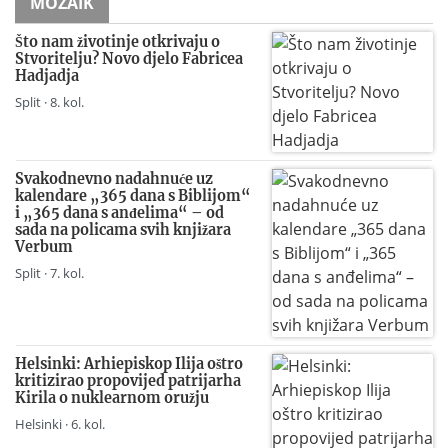
MOZAIK
Što nam životinje otkrivaju o
Stvoritelju? Novo djelo Fabricea
Hadjadja
Split · 8. kol.
Svakodnevno nadahnuće uz
kalendare „365 dana s Biblijom“
i „365 dana s anđelima“ – od
sada na policama svih knjižara
Verbum
Split · 7. kol.
Helsinki: Arhiepiskop Ilija oštro
kritizirao propovijed patrijarha
Kirila o nuklearnom oružju
Helsinki · 6. kol.