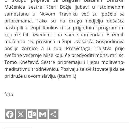
Mučenica sestre Kćeri Božje ljubavi u istoimenom
samostanu u Novom Travniku već su počele sa
pripremama. Tako su na drugu nedjelju došašća
nastupili u župi Rankovići sa prigodnim programom
koji će biti izveden i na sam spomendan Blaženih
mučenica 15. prosinca u župi Uzašašća Gospodinova
poslije zornice a u župi Presvetoga Trojstva prije
svečane večernje Mise koju će predvoditi mons. mr. sc.
Tomo Knežević. Sestre pripremaju i lijepu molitveno-
meditativnu trodnevnicu. Pozivaju se svi štovatelji da se
pridruže u ovom slavlju. (kta/m.i.)
foto
Facebook
X
Outlook.com
Gmail
Share