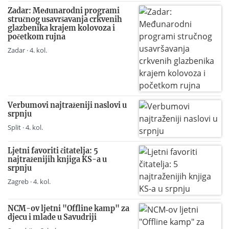
Zadar: Međunarodni programi
stručnog usavršavanja crkvenih
glazbenika krajem kolovoza i
početkom rujna
Zadar · 4. kol.
Verbumovi najtraženiji naslovi u
srpnju
Split · 4. kol.
Ljetni favoriti čitatelja: 5
najtraženijih knjiga KS-a u
srpnju
Zagreb · 4. kol.
NCM-ov ljetni "Offline kamp" za
djecu i mlade u Savudriji